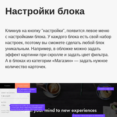
Настройки блока
Кликнув на кнопку "настройки", появится левое меню
с настройками блока. У каждого блока есть свой набор
настроек, поэтому вы сможете сделать любой блок
Привет!
уникальным. Например, в обложке можно задать
эффект картинки при скролле и задать цвет фильтра.
В данный момент я в декретном отпуске. Новые
А в блоках из категории «Магазин» — задать нужное
объемные задачи временно не принимаю. Планирую
количество карточек.
полноценно вернуться к работе к осени 2026 :)